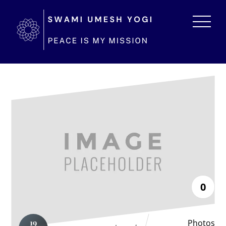
0
Photos
19