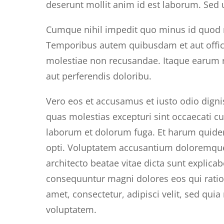
deserunt mollit anim id est laborum. Sed u
Cumque nihil impedit quo minus id quod 
Temporibus autem quibusdam et aut officii
molestiae non recusandae. Itaque earum re
aut perferendis doloribu.
Vero eos et accusamus et iusto odio digni
quas molestias excepturi sint occaecati cup
laborum et dolorum fuga. Et harum quidem 
opti. Voluptatem accusantium doloremque 
architecto beatae vitae dicta sunt explica
consequuntur magni dolores eos qui ratio
amet, consectetur, adipisci velit, sed q
voluptatem.