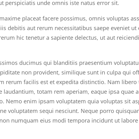
t perspiciatis unde omnis iste natus error sit.
maxime placeat facere possimus, omnis voluptas ass
s debitis aut rerum necessitatibus saepe eveniet ut 
rum hic tenetur a sapiente delectus, ut aut reiciend
ssimos ducimus qui blanditiis praesentium voluptatu
iditate non provident, similique sunt in culpa qui off
rerum facilis est et expedita distinctio. Nam libero
laudantium, totam rem aperiam, eaque ipsa quae ab il
bo. Nemo enim ipsam voluptatem quia voluptas sit asp
ne voluptatem sequi nesciunt. Neque porro quisquam
uia non numquam eius modi tempora incidunt ut labo