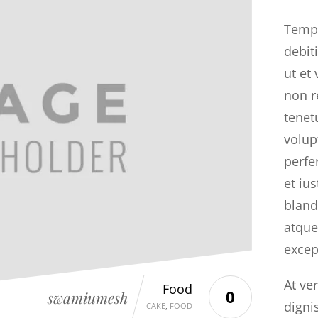
Tempo
debit
ut et
non r
tenet
volup
perfe
et iu
bland
atque
excep
At ve
Food
0
swamiumesh
digni
CAKE
,
FOOD