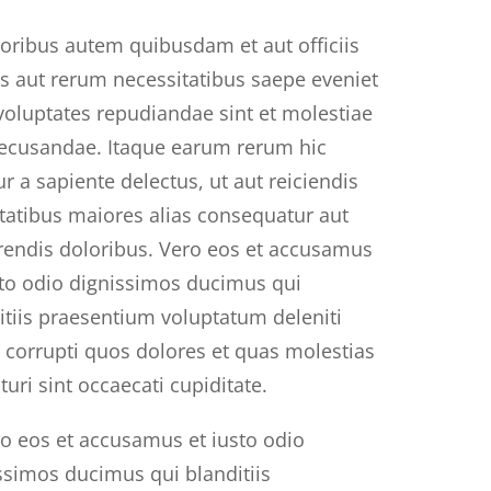
ribus autem quibusdam et aut officiis
is aut rerum necessitatibus saepe eveniet
 voluptates repudiandae sint et molestiae
ecusandae. Itaque earum rerum hic
ur a sapiente delectus, ut aut reiciendis
tatibus maiores alias consequatur aut
rendis doloribus. Vero eos et accusamus
sto odio dignissimos ducimus qui
itiis praesentium voluptatum deleniti
 corrupti quos dolores et quas molestias
turi sint occaecati cupiditate.
ro eos et accusamus et iusto odio
ssimos ducimus qui blanditiis