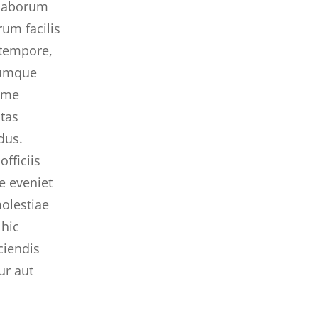
t laborum
um facilis
 tempore,
cumque
ime
tas
dus.
fficiis
e eveniet
molestiae
hic
ciendis
ur aut