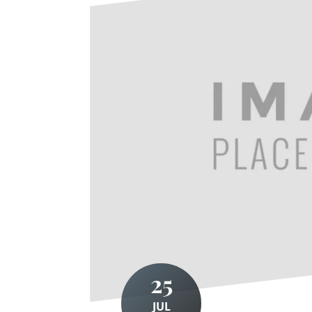
25
JUL