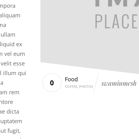
empora
 aliquam
ima
 ullam
liquid ex
m vel eum
velit esse
 illum qui
Food
0
swamiumesh
la
COFFEE
,
PHOTOS
tam rem
ntore
ae dicta
luptatem
ut fugit,