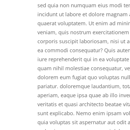
sed quia non numquam eius modi t
incidunt ut labore et dolore magnam
quaerat voluptatem. Ut enim ad min
veniam, quis nostrum exercitationem
corporis suscipit laboriosam, nisi ut a
ea commodi consequatur? Quis aute
iure reprehenderit qui in ea voluptate 
quam nihil molestiae consequatur, vel
dolorem eum fugiat quo voluptas nul
pariatur. doloremque laudantium, to
aperiam, eaque ipsa quae ab illo inve
veritatis et quasi architecto beatae vit
sunt explicabo. Nemo enim ipsam vo
quia voluptas sit aspernatur aut odit a