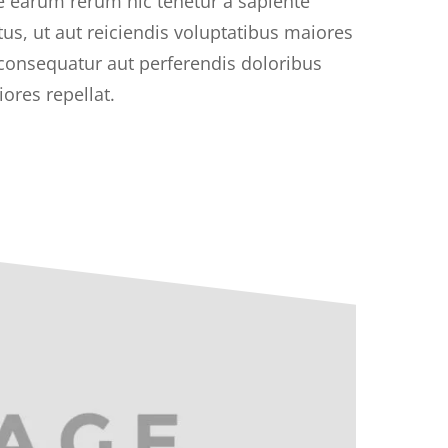
e earum rerum hic tenetur a sapiente
tus, ut aut reiciendis voluptatibus maiores
 consequatur aut perferendis doloribus
iores repellat.