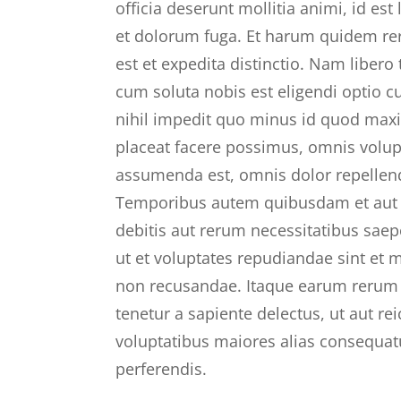
officia deserunt mollitia animi, id es
et dolorum fuga. Et harum quidem rer
est et expedita distinctio. Nam libero
cum soluta nobis est eligendi optio 
nihil impedit quo minus id quod max
placeat facere possimus, omnis volup
assumenda est, omnis dolor repellen
Temporibus autem quibusdam et aut o
debitis aut rerum necessitatibus saep
ut et voluptates repudiandae sint et 
non recusandae. Itaque earum rerum 
tenetur a sapiente delectus, ut aut rei
voluptatibus maiores alias consequat
perferendis.