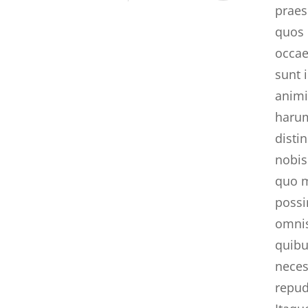
praes
quos 
occae
sunt 
animi
harum
disti
nobis
quo m
possi
omnis
quibu
neces
repud