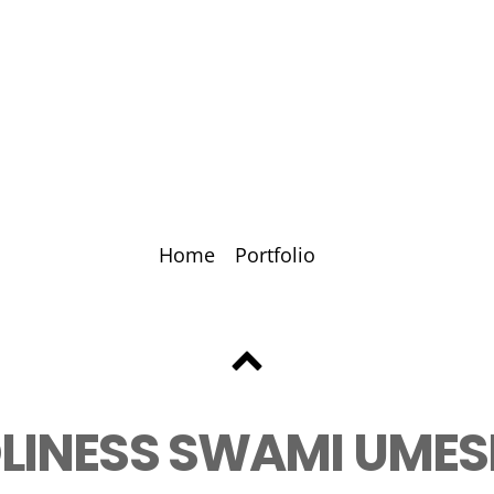
Home
Portfolio
Back
to
OLINESS SWAMI UMES
top