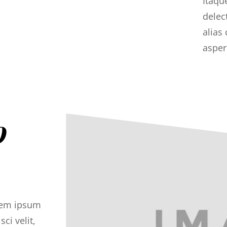
Itaqu
delec
alias
asper
o
rem ipsum
ci velit,