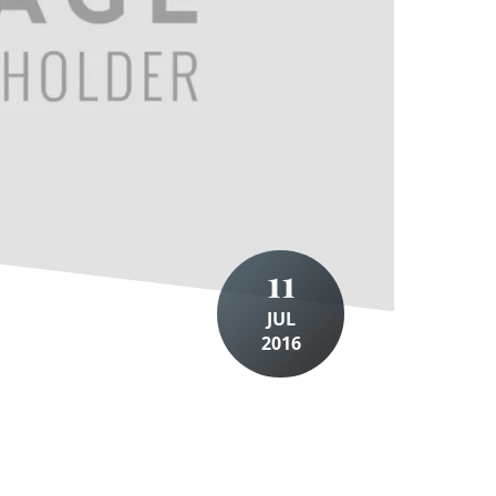
11
JUL
2016