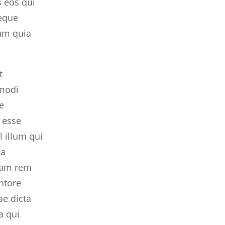
 eos qui
Neque
um quia
t
mmodi
e
t esse
 illum qui
la
tam rem
ntore
ae dicta
a qui